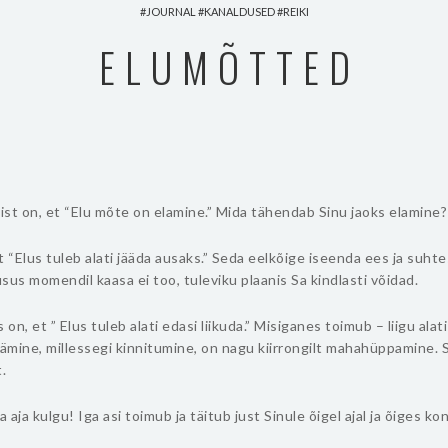
JOURNAL
KANALDUSED
REIKI
ELUMÕTTED
st on, et “Elu mõte on elamine.” Mida tähendab Sinu jaoks elamine?
t “Elus tuleb alati jääda ausaks.” Seda eelkõige iseenda ees ja suhte
sus momendil kaasa ei too, tuleviku plaanis Sa kindlasti võidad.
n, et ” Elus tuleb alati edasi liikuda.” Misiganes toimub – liigu alati
mine, millessegi kinnitumine, on nagu kiirrongilt mahahüppamine. S
t.
a aja kulgu! Iga asi toimub ja täitub just Sinule õigel ajal ja õiges ko