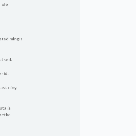
 ole
netad mingis
gutsed.
ksid.
vast ning
sta ja
 hetke