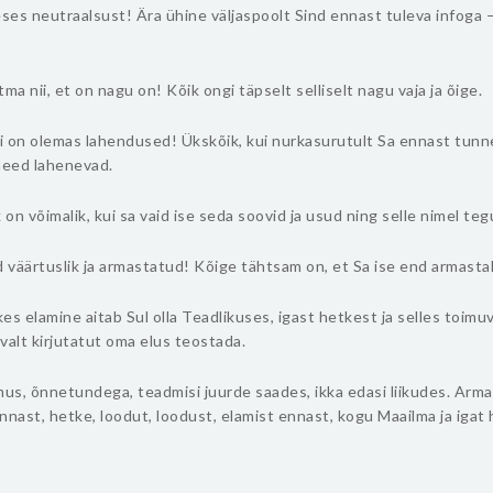
es neutraalsust! Ära ühine väljaspoolt Sind ennast tuleva infoga –
tma nii, et on nagu on! Kõik ongi täpselt selliselt nagu vaja ja õige.
ti on olemas lahendused! Ükskõik, kui nurkasurutult Sa ennast tun
need lahenevad.
k on võimalik, kui sa vaid ise seda soovid ja usud ning selle nimel te
d väärtuslik ja armastatud! Kõige tähtsam on, et Sa ise end armasta
es elamine aitab Sul olla Teadlikuses, igast hetkest ja selles toimu
valt kirjutatut oma elus teostada.
mus, õnnetundega, teadmisi juurde saades, ikka edasi liikudes. Arma
nnast, hetke, loodut, loodust, elamist ennast, kogu Maailma ja igat