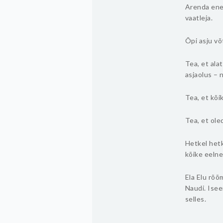
Arenda enes
vaatleja.
Õpi asju võ
Tea, et ala
asjaolus – 
Tea, et kõi
Tea, et ole
Hetkel hetk
kõike eelne
Ela Elu rõõ
Naudi. Isee
selles.