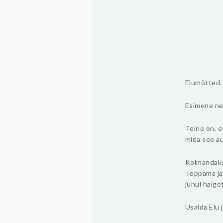
Elumõtted.
Esimene nei
Teine on, e
mida see au
Kolmandaks o
Toppama jää
juhul haige
Usalda Elu j