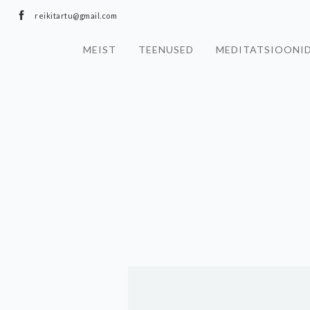
reikitartu@gmail.com
MEIST
TEENUSED
MEDITATSIOONI