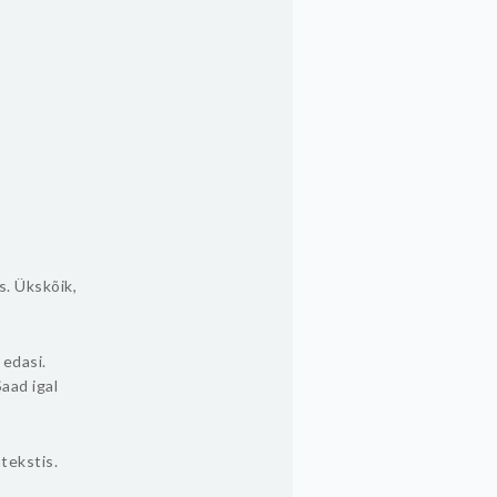
s. Ükskõik,
 edasi.
aad igal
ntekstis.