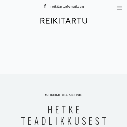
reikitartu@gmail.com
+372 5040402
MEIST
TEENUSED
MEDITATSIOONID
E-POOD
HINNAKIRI
TOOTED
BLOGI
REIKI
MEDITATSIOONID
KONTAKT
HETKE
TEADLIKKUSEST