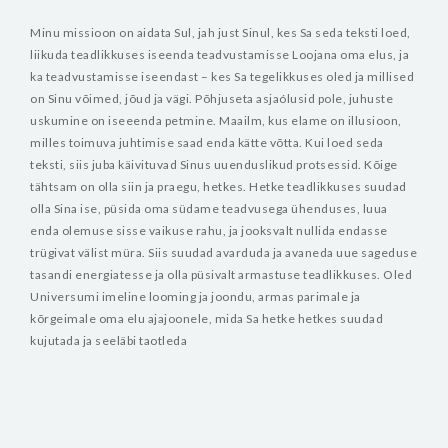
Minu missioon on aidata Sul, jah just Sinul, kes Sa seda teksti loed,
liikuda teadlikkuses iseenda teadvustamisse Loojana oma elus, ja
ka teadvustamisse iseendast – kes Sa tegelikkuses oled ja millised
on Sinu võimed, jõud ja vägi. Põhjuseta asjaólusid pole, juhuste
uskumine on iseeenda petmine. Maailm, kus elame on illusioon,
milles toimuva juhtimise saad enda kätte võtta. Kui loed seda
teksti, siis juba käivituvad Sinus uuenduslikud protsessid. Kõige
tähtsam on olla siin ja praegu, hetkes. Hetke teadlikkuses suudad
olla Sina ise, püsida oma südame teadvusega ühenduses, luua
enda olemuse sisse vaikuse rahu, ja jooksvalt nullida endasse
trügivat välist müra. Siis suudad avarduda ja avaneda uue sageduse
tasandi energiatesse ja olla püsivalt armastuse teadlikkuses. Oled
Universumi imeline looming ja joondu, armas parimale ja
kõrgeimale oma elu ajajoonele, mida Sa hetke hetkes suudad
kujutada ja seeläbi taotleda