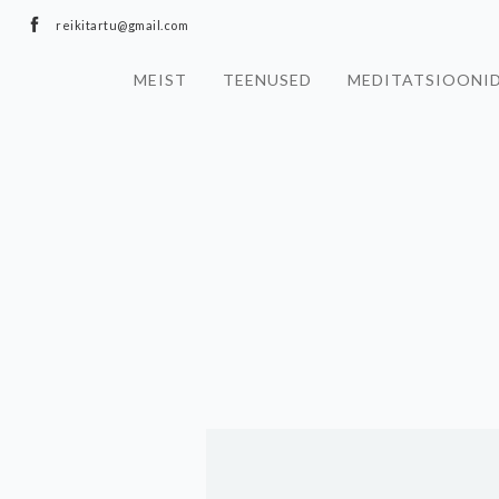
reikitartu@gmail.com
MEIST
TEENUSED
MEDITATSIOONI