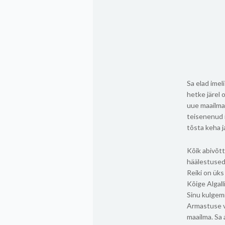
Sa elad imel
hetke järel 
uue maailma 
teisenenud 
tõsta keha j
Kõik abivõtt
häälestused
Reiki on üks
Kõige Algall
Sinu kulgemi
Armastuse v
maailma. Sa 