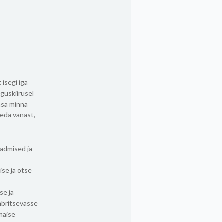
 isegi iga
lguskiirusel
asa minna
neda vanast,
eadmised ja
ise ja otse
se ja
mbritsevasse
 maise