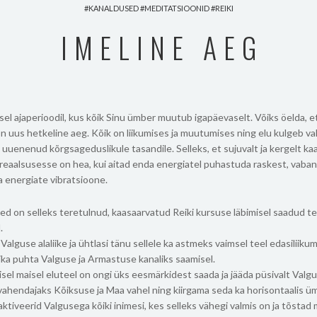
KANALDUSED
MEDITATSIOONID
REIKI
IMELINE AEG
isel ajaperioodil, kus kõik Sinu ümber muutub igapäevaselt. Võiks öelda, et
on uus hetkeline aeg. Kõik on liikumises ja muutumises ning elu kulgeb va
uuenenud kõrgsageduslikule tasandile. Selleks, et sujuvalt ja kergelt ka
reaalsusesse on hea, kui aitad enda energiatel puhastuda raskest, vaba
a energiate vibratsioone.
ed on selleks teretulnud, kaasaarvatud Reiki kursuse läbimisel saadud t
.
 Valguse alaliike ja ühtlasi tänu sellele ka astmeks vaimsel teel edasiliikum
ika puhta Valguse ja Armastuse kanaliks saamisel.
sel maisel eluteel on ongi üks eesmärkidest saada ja jääda püsivalt Valgu
ahendajaks Kõiksuse ja Maa vahel ning kiirgama seda ka horisontaalis ü
aktiveerid Valgusega kõiki inimesi, kes selleks vähegi valmis on ja tõstad