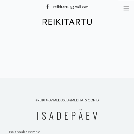
reikitartu@gmail.com
+372 5040402
MEIST
TEENUSED
MEDITATSIOONID
E-POOD
HINNAKIRI
TOOTED
BLOGI
REIKI
KANALDUSED
MEDITATSIOONID
KONTAKT
ISADEPÄEV
Isa annab seemne