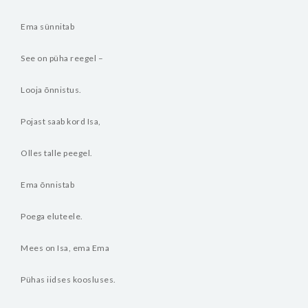
Ema sünnitab
See on püha reegel –
Looja õnnistus.
Pojast saab kord Isa,
Olles talle peegel.
Ema õnnistab
Poega eluteele.
Mees on Isa, ema Ema
Pühas iidses koosluses.