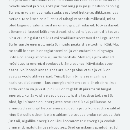
heaolu andvat ja Sinu jaoks parimat ning järk järgult edaspidi polegi
Sul enam vaja midagi vabastada, sest lood hetke teadlikkuses igas
hetkes.
Mõnikord on nii, et Sa ei tahagi vabaneda millestki, mida
oled kogenud valuna, sest nii on mugav. Lähedased, töökaaslased,
sõbrannad, lapsed kõik arvestavad, et oled haiget saanud ja teavad
Sinu valu ning alateadlikult või teadlikult arvestavad sellega, andes
Sulle juurde energiat, mida Sa muidu peaksid ise tootma. Kõik Maa
tasandil baseerub energiatootmisel ja vahendamisel ning väga
lihtne on energiat omale juurde hankida. Mõtled ja juba ühined
mõelduga ja energiad voolavadki Sinu suunas, käivitajaks soov
saada. Või hoopis annad seda ära. Seega Sinu otsus ja valik on
vastava voolu aktiveerijad.
Teisalt toimib maises maailmas
kaalukausisüsteem – kus energiat rohkem sealt läheb sinna, kus
seda vähem on ja vastupidi. Sul on tegelikult piiramatul hulgal
energiat, kui Sa vaid ise seda usud, tahad ja teadvustad, sest Sa
oled, iga inimene on, energiates otse kanaliks Algallikasse. Sa
ammutad sealt igal hetkel energiat just niipalju, kui usud ja usaldad
ning läbi selle uskumise ja usaldamise suudad endasse lubada. Jah
just nii, Algallika energia on Sinu loomuomane energia ja voolab
ammendamatult Sinusse kogu aeg. Sind on uskuma pandud, et Sul