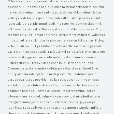
Olles iseenda elu ajajoonel, eladki hetkes ehk vertikaalelu
ajajoonel, luues antud hetkel ja olles mittemidagimõtlemises ehk
hetkes ehk kulgemises teadmises, et Sul on kõik imeline, Sul on
kõike ja Seda kõike vajaminevat pidevalt luuakse ja antakse Sulle
jooksvalt juurde. Ehk nüüd jõudsime tegeliku loomise skeemini,
võtmeni olla püsivalt külluses igal tasandil! Oled usalduses. Oled
teadmises. Oled lihtsalt hetkes! Ei mõtle mitte millelegi, vaid tead,
mida tahad ja oled kindlas teadmises, et see on Sul olemas. Kohe,
kohe jõuab Sinuni. Ega kahtle hetkekski selle saamises ega enda
väärt olemises seda saada.
Muidugi, kui Sa ise teisiti ei otsusta ega
lase ka enda egoteadvusel ehk mõistusel end ümber veenda.
Selleks tuleb Sul teadvustada enda jõudu ja väge ning Looja
Olemust ja teada, et mitte kellelgi pole õigust ega võimet Sinu
energiaid tsurkida ega Sulle midagi vastu Sinu tahtmist peale
suruda ega juurde pookida. Tea ka seda, et kahtlemine on nagu
kustukumm, mis tühistab ära kõik, mis Sinu poole Universumi
andidena teel olid. Loovad on seega kindel teadmine, selles
vibreerimine ja kindel, selge visioon soovitust ning hetkes, siin ja
praegu olemine ja neis enda elu elamine, täie jõuga ja väega
loomises. Seda võib võrrelda nagu ühe sammu astumist, millele
Universum astub kümme vastu. Universum annabki Sulle seda,