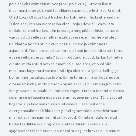
pole selleks võimekust! Seega Sul pole vaja juurde välisest
maailmast energiat, vaid teadlikuks saamist sellest, kes Sa oled.
Oled Looja Olevus! Igal hetkel, kui kahtled milleski ütle endale :
“Olen see, kes Ma olen! Mina olen Looja Olevus”
Teadvusta
endale, et elad hetkes, siin ja praegu ning püüa mõista, et tuues
vanad valud sellesse hetke reaalususesse, milles hetkel oled,
ühildad Sa need antud hetke reaalsusesse ja võimendad
asjaolusid. Tood uuesti päevakorda ja lood juurde.
Mida siis teha,
et see selliselt ei toimiks? Saad mõõdunule vaadata, kui tol hetkel
olnule, mida antud hetkes enam pole. Mõistes, et oled siin
maailmas kogemusi saamas, siis iga olukord, asjaolu, kellegiga
kohtumine, apsakas, vastuolu, õnnestumine, jm on kogemuste
omandamiseks, mitte nende kogumiseks, ja hiljem vaagimiseks.
Seega vaata üle, analüüsi, mõistes kogetut talleta teadmised enda
sisemisse infopanka edasises elus reageerimiseks. Täna saadud
kogemusi ja lase vanad asjaolud vabaks. Lase neil enda
energiamaailmast lahkuda nagu hologrammidel arvutiektraanil,
mis ristist kinni pannes lihtsalt kaovad. Kinnita endale, et elad
hetke teadlikkuses ning tõsta end teadlikult iseenda elu
ajajoonele!
Olles hetkes, pole seal midagi eelnevas elus olnust.