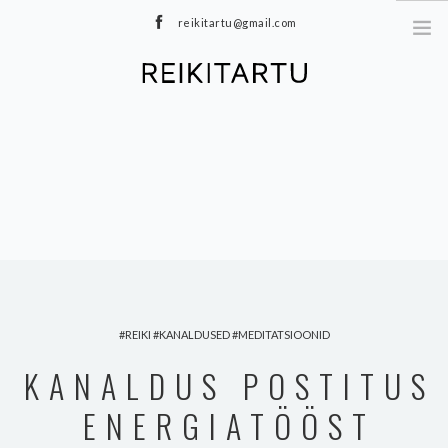
reikitartu@gmail.com
+372 5040402
MEIST
TEENUSED
MEDITATSIOONID
E-POOD
HINNAKIRI
TOOTED
BLOGI
REIKI
KANALDUSED
MEDITATSIOONID
KONTAKT
KANALDUS POSTITUS
ENERGIATÖÖST