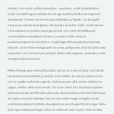
Heihei! Sai nüüd selline kanaldus – postitus, osalt klienditööst,
osalt nendelt tagasisidede alusel aga osalt ka hetke energiatest
ajendatult. Teema oli üleval juba nädalake ja lõpuks sai kirjapilti
ning usun olevat energiates abistavaks ka Sulle.
Kõik, mida loeme
või kuulame on justkui energiasüstid, mis vaikselt hakkavad
sisemaailma energiates looma, uuendusi läbi viima ja
maailmanägemist avardama. Isegi kõige lihtsamad juturaamatu
tekstid, sest mitte midagi pole niisama, põhjuseta, Kui Sa loed seda
raamatut, siis Universum juhatas Sind seda tegama, saamaks sealt
mingeid aktivatsioone.
Mitte kedagi pole võimalik aidata, kui ta ise seda ei taha. Kui lähed
terapeudi vastuvõtule ja ootad, et ta võtaks Su valu ja raskuse ära,
siis ta saabki seda teha aga Sa võid üsna pea olla samas olukorras
tagasi, milles olid varasemalt. On suur vahe, kas Sa tahad asjades
lahendavat abi või lihtsalt vabaneda ebameeldivast ja Sind häirivast,
et saada vanaviisi jätkata. See on võrreldav nagu mingite nurka
vedelema jäänud kottide silanägemise eest kappi tõstmisega. Näha
pole aga redutavad kapis edasi ja võtavad seal ruumi. Nad on ikka