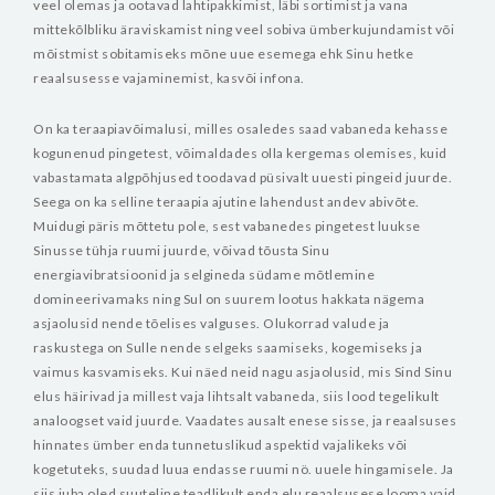
veel olemas ja ootavad lahtipakkimist, läbi sortimist ja vana
mittekõlbliku äraviskamist ning veel sobiva ümberkujundamist või
mõistmist sobitamiseks mõne uue esemega ehk Sinu hetke
reaalsusesse vajaminemist, kasvõi infona.
On ka teraapiavõimalusi, milles osaledes saad vabaneda kehasse
kogunenud pingetest, võimaldades olla kergemas olemises, kuid
vabastamata algpõhjused toodavad püsivalt uuesti pingeid juurde.
Seega on ka selline teraapia ajutine lahendust andev abivõte.
Muidugi päris mõttetu pole, sest vabanedes pingetest luukse
Sinusse tühja ruumi juurde, võivad tõusta Sinu
energiavibratsioonid ja selgineda südame mõtlemine
domineerivamaks ning Sul on suurem lootus hakkata nägema
asjaolusid nende tõelises valguses.
Olukorrad valude ja
raskustega on Sulle nende selgeks saamiseks, kogemiseks ja
vaimus kasvamiseks. Kui näed neid nagu asjaolusid, mis Sind Sinu
elus häirivad ja millest vaja lihtsalt vabaneda, siis lood tegelikult
analoogset vaid juurde. Vaadates ausalt enese sisse, ja reaalsuses
hinnates ümber enda tunnetuslikud aspektid vajalikeks või
kogetuteks, suudad luua endasse ruumi nö. uuele hingamisele. Ja
siis juba oled suuteline teadlikult enda elu reaalsusese looma vaid