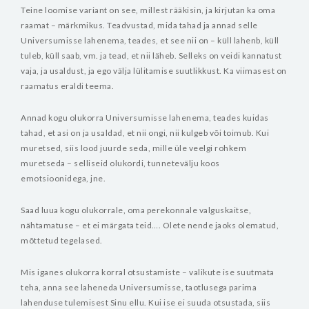
Teine loomise variant on see, millest rääkisin, ja kirjutan ka oma
raamat – märkmikus. Teadvustad, mida tahad ja annad selle
Universumisse lahenema, teades, et see nii on – küll lahenb, küll
tuleb, küll saab, vm. ja tead, et nii läheb. Selleks on veidi kannatust
vaja, ja usaldust, ja ego välja lülitamise suutlikkust. Ka viimasest on
raamatus eraldi teema.
Annad kogu olukorra Universumisse lahenema, teades kuidas
tahad, et asi on ja usaldad, et nii ongi, nii kulgeb või toimub. Kui
muretsed, siis lood juurde seda, mille üle veelgi rohkem
muretseda – selliseid olukordi, tunnetevälju koos
emotsioonidega, jne.
Saad luua kogu olukorrale, oma perekonnale valguskaitse,
nähtamatuse – et ei märgata teid…. Olete nende jaoks olematud,
mõttetud tegelased.
Mis iganes olukorra korral otsustamiste – valikute ise suutmata
teha, anna see laheneda Universumisse, taotlusega parima
lahenduse tulemisest Sinu ellu. Kui ise ei suuda otsustada, siis