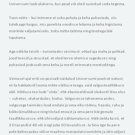
Universum loob olukorra, kus pead või oled sunnitud seda tegema.
Toon näite – kui inimene ei oska puhata ja keha puhastada, siis
tuleb appi haigus, mis paneb ta voodisse lebama ja keha higistama
mürkide väljutamiseks, toitu mitte tahtma ning teedega läbi
loputama.
Aga võib ka teisiti – tunnetades väsimust, võtad aja maha ja puhkad,
jood teesid ja otsustad, et oled terve olemise sageduses ning
puhastad jooksvalt oma keha ja meeli erinevate meetoditega.
Viimasel ajal eriti on püsivalt näidatud Universumi poolset ootust,
et Sa hakkaksid looma mitte võitluse teega, vaid valgusteadlikkuse
abil. Võitluse tee loob “sõda”, ehk ebameeldivaid olukordi Sinu elus
– suhetes, olukordades, kodus. Valgusesse lahenema andes,
valgusega toimides lood endale ja oma ellu rõõmu, heaolu, rahu ja
kõikvõimalikkuse ning tõstad ennast ja oma pere kõrgemale
teadlikkusesse, ehk ühisväljast nähtamatusse. Võib öelda ka nii, et
3 D tasandist 4D või isegi juba 5D tasandisse. Ja Sina ega Su pere
pole kättesaadav välise maailma manipulatsioonidele ja ühisväljast