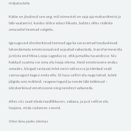
mõjutustele.
Kätte on jõudnud see aeg, mil inimestel on vaja aja mahavõtmist ja
läbi vaatamist, kuidas üldse edasi liikuda. Suhtes olles rääkida
omavahel teemad selgeks.
Igasugused üleskerkinud teemad aga ka varasemad teadaolevad
lahendamata emotsionaalsed asjaolud vabastada, transformeerida
ja tõsta end Mina Looja sagedusse, ehk jumaliku tasandisse. Siis
hakkad suutma ise oma elu looja olema. Neid emotsioone endas
omades, kiirgad vastavat infot neist välisesse ja tõmbad sealt
samasugust tagasi enda ellu. Et luua sellist elu nagu tahad, tuleb
jälgida omi mõtteid, reageeringuid ja nende läbi tekkinud –
üleskerkinud emotsioone ning nendest vabaneda.
Alles siis saad elada teadlikkuses, vabana, ja just sellise elu
loojana, mida südames soovid.
Olen Sinu jaoks olemas