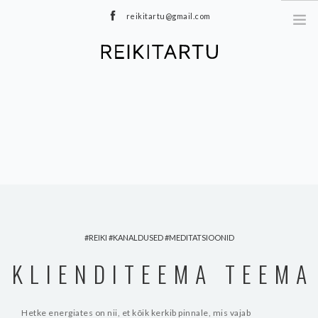
reikitartu@gmail.com
+372 5040402
MEIST
TEENUSED
MEDITATSIOONID
E-POOD
HINNAKIRI
TOOTED
BLOGI
REIKI
KANALDUSED
MEDITATSIOONID
KONTAKT
KLIENDITEEMA TEEMA
Hetke energiates on nii, et kõik kerkib pinnale, mis vajab