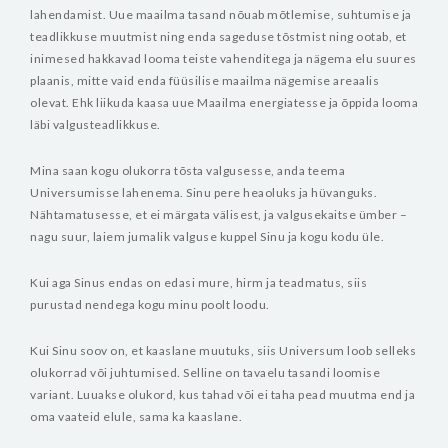
lahendamist. Uue maailma tasand nõuab mõtlemise, suhtumise ja
teadlikkuse muutmist ning enda sageduse tõstmist ning ootab, et
inimesed hakkavad looma teiste vahenditega ja nägema elu suures
plaanis, mitte vaid enda füüsilise maailma nägemise areaalis
olevat. Ehk liikuda kaasa uue Maailma energiatesse ja õppida looma
läbi valgusteadlikkuse.
Mina saan kogu olukorra tõsta valgusesse, anda teema
Universumisse lahenema. Sinu pere heaoluks ja hüvanguks.
Nähtamatusesse, et ei märgata välisest, ja valgusekaitse ümber –
nagu suur, laiem jumalik valguse kuppel Sinu ja kogu kodu üle.
Kui aga Sinus endas on edasi mure, hirm ja teadmatus, siis
purustad nendega kogu minu poolt loodu.
Kui Sinu soov on, et kaaslane muutuks, siis Universum loob selleks
olukorrad või juhtumised. Selline on tavaelu tasandi loomise
variant. Luuakse olukord, kus tahad või ei taha pead muutma end ja
oma vaateid elule, sama ka kaaslane.