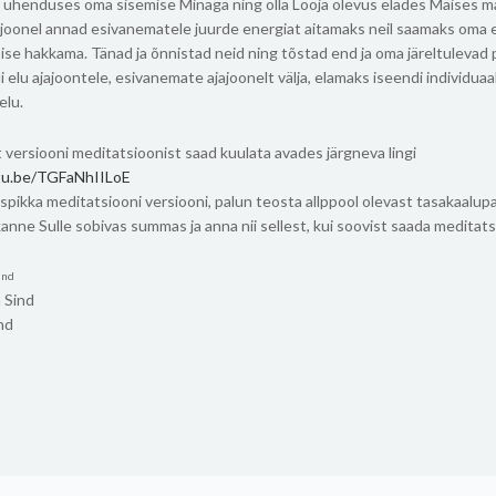
a ühenduses oma sisemise Minaga ning olla Looja olevus elades Maises m
ajoonel annad esivanematele juurde energiat aitamaks neil saamaks oma 
ise hakkama. Tänad ja õnnistad neid ning tõstad end ja oma järeltulevad
di elu ajajoontele, esivanemate ajajoonelt välja, elamaks iseendi individuaa
elu.
versiooni meditatsioonist saad kuulata avades järgneva lingi
utu.be/TGFaNhIILoE
spikka meditatsiooni versiooni, palun teosta allppool olevast tasakaalu
kanne Sulle sobivas summas ja anna nii sellest, kui soovist saada meditat
ind
 Sind
nd