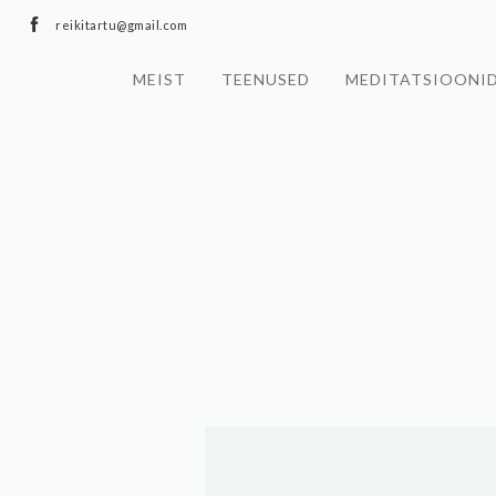
reikitartu@gmail.com
MEIST
TEENUSED
MEDITATSIOONI