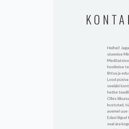
KONTA
Heihei! Jag
sisemise Mi
Meditatsioon
hoolimise t
lihtsa ja ed
Lood püsiva
seeläbi kont
hetke teadli
Olles liiku
kustutad, tü
asemel uue 
Edasi liigud
seal ära kog