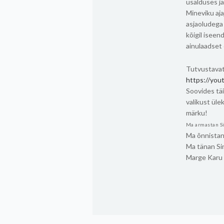
usalduses j
Mineviku aj
asjaoludega 
kõigil iseen
ainulaadset 
Tutvustavat 
https://yo
Soovides täi
valikust üle
märku!
Ma armastan S
Ma õnnistan
Ma tänan Si
Marge Karu