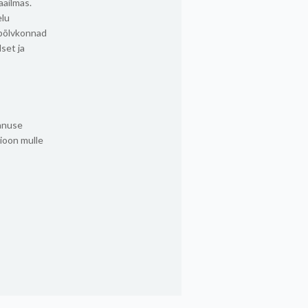
aailmas.
elu
 põlvkonnad
lset ja
panuse
sioon mulle