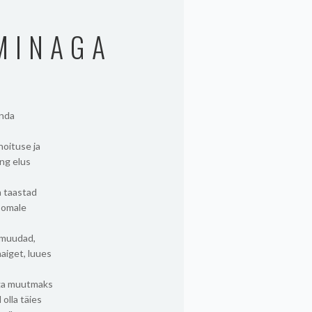
MINAGA
enda
hoituse ja
ng elus
a taastad
d omale
 muudad,
haiget, luues
liga muutmaks
olla täies