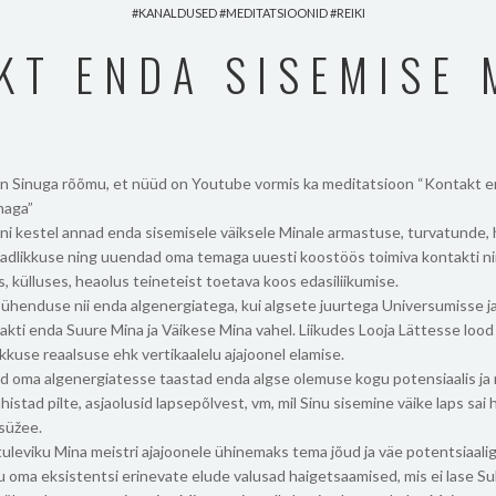
KANALDUSED
MEDITATSIOONID
REIKI
KT ENDA SISEMISE 
an Sinuga rõõmu, et nüüd on Youtube vormis ka meditatsioon “Kontakt 
naga”
i kestel annad enda sisemisele väiksele Minale armastuse, turvatunde, 
eadlikkuse ning uuendad oma temaga uuesti koostöös toimiva kontakti ni
us, külluses, heaolus teineteist toetava koos edasiliikumise.
 ühenduse nii enda algenergiatega, kui algsete juurtega Universumisse j
akti enda Suure Mina ja Väikese Mina vahel. Liikudes Looja Lättesse loo
kkuse reaalsuse ehk vertikaalelu ajajoonel elamise.
nud oma algenergiatesse taastad enda algse olemuse kogu potensiaalis ja
histad pilte, asjaolusid lapsepõlvest, vm, mil Sinu sisemine väike laps sai 
süžee.
 tuleviku Mina meistri ajajoonele ühinemaks tema jõud ja väe potentsiaa
u oma eksistentsi erinevate elude valusad haigetsaamised, mis ei lase Sul 