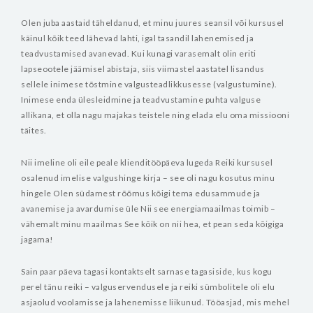
Olen juba aastaid täheldanud, et minu juures seansil või kursusel
käinul kõik teed lähevad lahti, igal tasandil lahenemised ja
teadvustamised avanevad. Kui kunagi varasemalt olin eriti
lapseootele jäämisel abistaja, siis viimastel aastatel lisandus
sellele inimese tõstmine valgusteadlikkusesse (valgustumine).
Inimese enda ülesleidmine ja teadvustamine puhta valguse
allikana, et olla nagu majakas teistele ning elada elu oma missiooni
täites.
Nii imeline oli eile peale klienditööpäeva lugeda Reiki kursusel
osalenud imelise valgushinge kirja – see oli nagu kosutus minu
hingele Olen südamest rõõmus kõigi tema edusammude ja
avanemise ja avardumise üle Nii see energiamaailmas toimib –
vähemalt minu maailmas See kõik on nii hea, et pean seda kõigiga
jagama!
Sain paar päeva tagasi kontaktselt sarnase tagasiside, kus kogu
perel tänu reiki – valguservendusele ja reiki sümbolitele oli elu
asjaolud voolamisse ja lahenemisse liikunud. Tööasjad, mis mehel