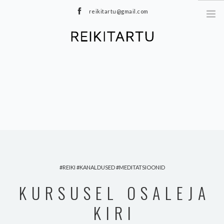
reikitartu@gmail.com
+372 5040402
MEIST
TEENUSED
MEDITATSIOONID
E-POOD
HINNAKIRI
TOOTED
BLOGI
REIKI
KANALDUSED
MEDITATSIOONID
KONTAKT
KURSUSEL OSALEJA
KIRI