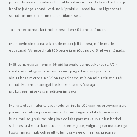
juba mitu aastat seiakus olid hakkasid arenema. Ka lastel hobide ja
kooliasjadega seonduvad. Reiki praktikul omal ka – sai igatsetud
stuudioruumid ja suuna edasiliikumises.
Ja siin see armas kiri, mille eest olen südamest tänulik:
Ma soovin Sind tänada kõikide materjalide eest, mille mulle
edastasid. Vahepeal tuli töö peale ja ei jõudnudki Sind veel tänada.
Mõtlesin, et jagan omi mõtteid ka peale esimest kursust. Võin
öelda, et midagi nihkus minu sees paigast või siis just paika, aga
ainult heas mõttes. Reiki on täpselt see, mis on minu elust puudu
olnud. Ma armastan igat hetke, kus saan võtta aja
praktiseerimiseks ja mediteerimiseks.
Ma katsetasin juba kaitset kodule ning ka tööraames proovisin asju
paremaks teha – ja see toimis. Samuti tegin endale lühiseanssi,
kuna mul selg valutas ning ka see läks paremaks. Ma elan hetkel
sellises justkui uskumatuses, et energiate, valguse ja armastusega
töötamine annab koheselt tulemusi – see on nii ilus ja põnev