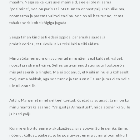
maailm.
Nagu sa ka kursusel mainisid, see ei ole niisama
“posimine”, see on päris asi. Ma tunnen ennast palju rahulikuma,
rõõmsama ja parema vaimolendina. See on nii hea tunne, et ma
tahaks seda kohe kõigiga jagada.
Seega tahan kindlasti edasi õppida, paremaks saada ja
praktiseerida, et tulevikus ka teisi läbi Reiki aidata.
Minu südameruum on avanenud ning näen seal kuldset, valget,
roosat ja rohelist värvi. Selles on avanenud suursuur lootoseõis
mis pulseerib ja ringleb. Ma ei oodanud, et Reiki minu elu koheselt
mõjutama hakkab, aga see tunne ja tänu on nii suur ja ma olen selle
üle nii õnnelik.
Aitäh, Marge, et mind sel teel toetad, õpetad ja suunad. Ja nii on ka
minu mantraks saanud “Valgust ja Armastust”, mida soovin ka Sulle
ja hästi palju.
Kui me ei kohtu enne praktikapäeva, siis soovin Sulle seniks õnne,
rõõmu, küllust, päikest, palju positiivset energiat ning loomulikult