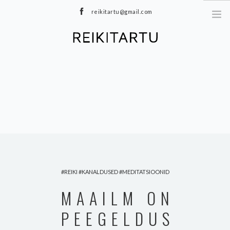
reikitartu@gmail.com
+372 5040402
MEIST
TEENUSED
MEDITATSIOONID
E-POOD
HINNAKIRI
TOOTED
BLOGI
REIKI
KANALDUSED
MEDITATSIOONID
KONTAKT
MAAILM ON
PEEGELDUS