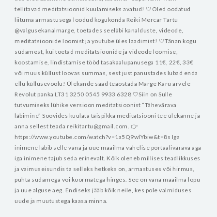
tellitavad meditatsioonid kuulamiseks avatud!
🤍Oled oodatud
liituma armastusega loodud kogukonda Reiki Mercar Tartu
@valgusekanalmarge, toetades seeläbi kanalduste, videode,
meditatsioonide loomist ja youtube üles laadimist!
🤍Tänan kogu
südamest, kui toetad meditatsioonide ja videode loomise,
koostamise, lindistamise tööd tasakaalupanusega 11€, 22€, 33€
või muus küllust loovas summas, sest just panustades lubad enda
ellu küllusevoolu! Ülekande saad teaostada Marge Karu arvele
Revolut panka LT31 3250 0545 9933 6328
🤍Siin on Sulle
tutvumiseks lühike versioon meditatsioonist “Tähevärava
läbimine” Soovides kuulata täispikka meditatsiooni tee ülekanne ja
anna sellest teada reikitartu@gmail.com.
👉
https://www.youtube.com/watch?v=1a5Q9wlYbiw&t=8s
Iga
inimene läbib selle vana ja uue maailma vahelise portaalivärava aga
iga inimene tajub seda erinevalt. Kõik oleneb millises teadlikkuses
ja vaimuseisundis ta selleks hetkeks on, armastuses või hirmus,
puhta südamega või koormatega hinges. See on vana maailma lõpu
ja uue alguse aeg. Endiseks jääb kõik neile, kes pole valmiduses
uude ja muutustega kaasa minna.