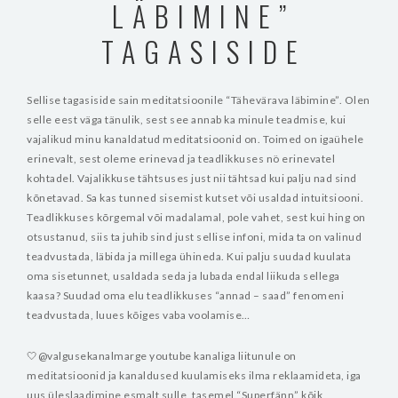
LÄBIMINE”
TAGASISIDE
Sellise tagasiside sain meditatsioonile “Tähevärava läbimine”. Olen
selle eest väga tänulik, sest see annab ka minule teadmise, kui
vajalikud minu kanaldatud meditatsioonid on. Toimed on igaühele
erinevalt, sest oleme erinevad ja teadlikkuses nö erinevatel
kohtadel. Vajalikkuse tähtsuses just nii tähtsad kui palju nad sind
kõnetavad. Sa kas tunned sisemist kutset või usaldad intuitsiooni.
Teadlikkuses kõrgemal või madalamal, pole vahet, sest kui hing on
otsustanud, siis ta juhib sind just sellise infoni, mida ta on valinud
teadvustada, läbida ja millega ühineda. Kui palju suudad kuulata
oma sisetunnet, usaldada seda ja lubada endal liikuda sellega
kaasa? Suudad oma elu teadlikkuses “annad – saad” fenomeni
teadvustada, luues kõiges vaba voolamise…
🤍@valgusekanalmarge youtube kanaliga liitunule on
meditatsioonid ja kanaldused kuulamiseks ilma reklaamideta, iga
uus üleslaadimine esmalt sulle, tasemel “Superfänn” kõik