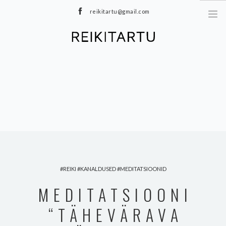
reikitartu@gmail.com
+372 5040402
MEIST
TEENUSED
MEDITATSIOONID
E-POOD
HINNAKIRI
TOOTED
BLOGI
REIKI
KANALDUSED
MEDITATSIOONID
KONTAKT
MEDITATSIOONI
“TÄHEVÄRAVA