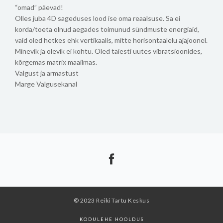
“omad” päevad!
Olles juba 4D sageduses lood ise oma reaalsuse. Sa ei
korda/toeta olnud aegades toimunud sündmuste energiaid,
vaid oled hetkes ehk vertikaalis, mitte horisontaalelu ajajoonel.
Minevik ja olevik ei kohtu. Oled täiesti uutes vibratsioonides,
kõrgemas matrix maailmas.
Valgust ja armastust
Marge Valgusekanal
© 2023 Reiki Tartu Keskus
KODULEHE HOOLDUS