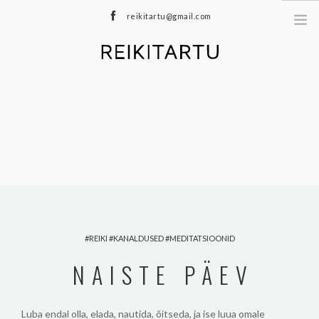
reikitartu@gmail.com
+372 5040402
MEIST
TEENUSED
MEDITATSIOONID
E-POOD
HINNAKIRI
TOOTED
BLOGI
REIKI
KANALDUSED
MEDITATSIOONID
KONTAKT
NAISTE PÄEV
Luba endal olla, elada, nautida, õitseda, ja ise luua omale