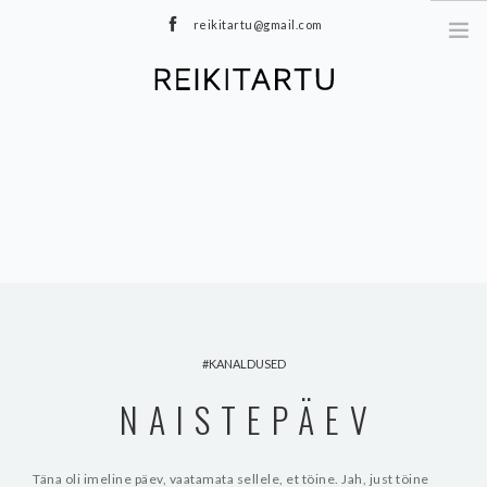
reikitartu@gmail.com
+372 5040402
MEIST
TEENUSED
MEDITATSIOONID
E-POOD
HINNAKIRI
TOOTED
BLOGI
KANALDUSED
KONTAKT
NAISTEPÄEV
Täna oli imeline päev, vaatamata sellele, et töine. Jah, just töine