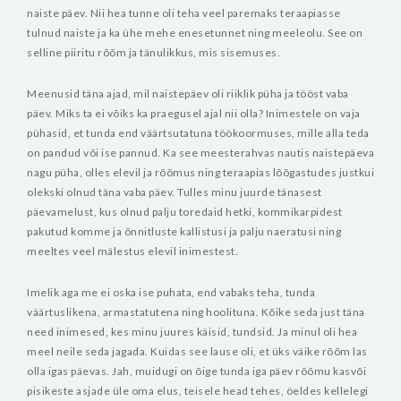
naiste päev. Nii hea tunne oli teha veel paremaks teraapiasse
tulnud naiste ja ka ühe mehe enesetunnet ning meeleolu. See on
selline piiritu rõõm ja tänulikkus, mis sisemuses.
Meenusid täna ajad, mil naistepäev oli riiklik püha ja tööst vaba
päev. Miks ta ei võiks ka praegusel ajal nii olla? Inimestele on vaja
pühasid, et tunda end väärtsutatuna töökoormuses, mille alla teda
on pandud või ise pannud. Ka see meesterahvas nautis naistepäeva
nagu püha, olles elevil ja rõõmus ning teraapias lõõgastudes justkui
olekski olnud täna vaba päev. Tulles minu juurde tänasest
päevamelust, kus olnud palju toredaid hetki, kommikarpidest
pakutud komme ja õnnitluste kallistusi ja palju naeratusi ning
meeltes veel mälestus elevil inimestest.
Imelik aga me ei oska ise puhata, end vabaks teha, tunda
väärtuslikena, armastatutena ning hoolituna. Kõike seda just täna
need inimesed, kes minu juures käisid, tundsid. Ja minul oli hea
meel neile seda jagada. Kuidas see lause oli, et üks väike rõõm las
olla igas päevas. Jah, muidugi on õige tunda iga päev rõõmu kasvõi
pisikeste asjade üle oma elus, teisele head tehes, öeldes kellelegi