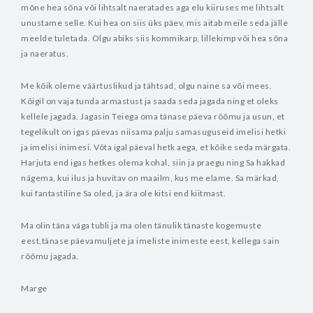
mõne hea sõna või lihtsalt naeratades aga elu kiiruses me lihtsalt
unustame selle. Kui hea on siis üks päev, mis aitab meile seda jälle
meelde tuletada. Olgu abiks siis kommikarp, lillekimp või hea sõna
ja naeratus.
Me kõik oleme väärtuslikud ja tähtsad, olgu naine sa või mees.
Kõigil on vaja tunda armastust ja saada seda jagada ning et oleks
kellele jagada. Jagasin Teiega oma tänase päeva rõõmu ja usun, et
tegelikult on igas päevas niisama palju samasuguseid imelisi hetki
ja imelisi inimesi. Võta igal päeval hetk aega, et kõike seda märgata.
Harjuta end igas hetkes olema kohal, siin ja praegu ning Sa hakkad
nägema, kui ilus ja huvitav on maailm, kus me elame. Sa märkad,
kui fantastiline Sa oled, ja ära ole kitsi end kiitmast.
Ma olin täna väga tubli ja ma olen tänulik tänaste kogemuste
eest,tänase päevamuljete ja imeliste inimeste eest, kellega sain
rõõmu jagada.
Marge