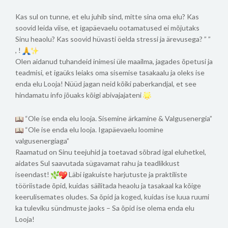
Kas sul on tunne, et elu juhib sind, mitte sina oma elu? Kas
soovid leida viise, et igapäevaelu ootamatused ei mõjutaks
Sinu heaolu? Kas soovid hüvasti öelda stressi ja ärevusega? ” ”
, !
Olen aidanud tuhandeid inimesi üle maailma, jagades õpetusi ja
teadmisi, et igaüks leiaks oma sisemise tasakaalu ja oleks ise
enda elu Looja! Nüüd jagan neid kõiki paberkandjal, et see
hindamatu info jõuaks kõigi abivajajateni
“Ole ise enda elu looja. Sisemine ärkamine & Valgusenergia”
“Ole ise enda elu looja. Igapäevaelu loomine
valgusenergiaga”
Raamatud on Sinu teejuhid ja toetavad sõbrad igal eluhetkel,
aidates Sul saavutada sügavamat rahu ja teadlikkust
iseendast!
Läbi igakuiste harjutuste ja praktiliste
tööriistade õpid, kuidas säilitada heaolu ja tasakaal ka kõige
keerulisemates oludes. Sa õpid ja koged, kuidas ise luua ruumi
ka tuleviku sündmuste jaoks – Sa õpid ise olema enda elu
Looja!