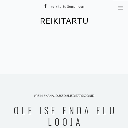
reikitartu@gmail.com
+372 5040402
MEIST
TEENUSED
MEDITATSIOONID
E-POOD
HINNAKIRI
TOOTED
BLOGI
REIKI
KANALDUSED
MEDITATSIOONID
KONTAKT
OLE ISE ENDA ELU
LOOJA