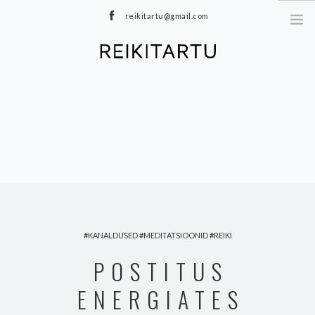
reikitartu@gmail.com
+372 5040402
MEIST
TEENUSED
MEDITATSIOONID
E-POOD
HINNAKIRI
TOOTED
BLOGI
KANALDUSED
MEDITATSIOONID
REIKI
KONTAKT
POSTITUS
ENERGIATES