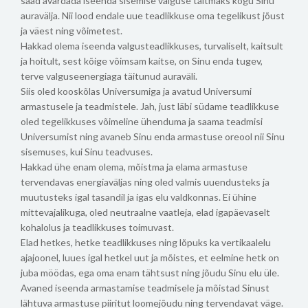
saad avardada iseenda sisemise valguse täitmaks kogu Sinu
auravälja. Nii lood endale uue teadlikkuse oma tegelikust jõust
ja väest ning võimetest.
Hakkad olema iseenda valgusteadlikkuses, turvaliselt, kaitsult
ja hoitult, sest kõige võimsam kaitse, on Sinu enda tugev,
terve valguseenergiaga täitunud auraväli.
Siis oled kooskõlas Universumiga ja avatud Universumi
armastusele ja teadmistele. Jah, just läbi südame teadlikkuse
oled tegelikkuses võimeline ühenduma ja saama teadmisi
Universumist ning avaneb Sinu enda armastuse oreool nii Sinu
sisemuses, kui Sinu teadvuses.
Hakkad ühe enam olema, mõistma ja elama armastuse
tervendavas energiaväljas ning oled valmis uuendusteks ja
muutusteks igal tasandil ja igas elu valdkonnas. Ei ühine
mittevajalikuga, oled neutraalne vaatleja, elad igapäevaselt
kohalolus ja teadlikkuses toimuvast.
Elad hetkes, hetke teadlikkuses ning lõpuks ka vertikaalelu
ajajoonel, luues igal hetkel uut ja mõistes, et eelmine hetk on
juba möödas, ega oma enam tähtsust ning jõudu Sinu elu üle.
Avaned iseenda armastamise teadmisele ja mõistad Sinust
lähtuva armastuse piiritut loomejõudu ning tervendavat väge.