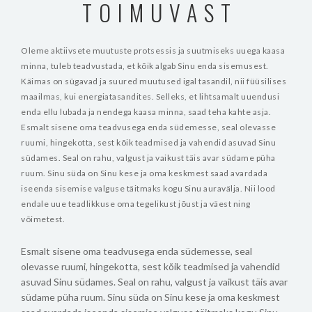
TOIMUVAST
Oleme aktiivsete muutuste protsessis ja suutmiseks uuega kaasa
minna, tuleb teadvustada, et kõik algab Sinu enda sisemusest.
Käimas on sügavad ja suured muutused igal tasandil, nii füüsilises
maailmas, kui energiatasandites. Selleks, et lihtsamalt uuendusi
enda ellu lubada ja nendega kaasa minna, saad teha kahte asja.
Esmalt sisene oma teadvusega enda südemesse, seal olevasse
ruumi, hingekotta, sest kõik teadmised ja vahendid asuvad Sinu
südames. Seal on rahu, valgust ja vaikust täis avar südame püha
ruum. Sinu süda on Sinu kese ja oma keskmest saad avardada
iseenda sisemise valguse täitmaks kogu Sinu auravälja. Nii lood
endale uue teadlikkuse oma tegelikust jõust ja väest ning
võimetest.
Esmalt sisene oma teadvusega enda südemesse, seal
olevasse ruumi, hingekotta, sest kõik teadmised ja vahendid
asuvad Sinu südames. Seal on rahu, valgust ja vaikust täis avar
südame püha ruum. Sinu süda on Sinu kese ja oma keskmest