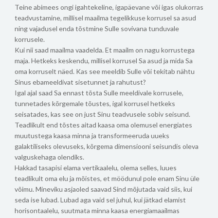
Teine abimees ongi igahtekeline, igapäevane või igas olukorras
teadvustamine, millisel maailma tegelikkuse korrusel sa asud
ning vajadusel enda tõstmine Sulle sovivana tunduvale
korrusele.
Kui nii saad maailma vaadelda. Et maailm on nagu korrustega
maja. Hetkeks keskendu, millisel korrusel Sa asud ja mida Sa
oma korruselt näed. Kas see meeldib Sulle või tekitab nähtu
Sinus ebameeldivat sisetunnet ja rahutust?
Igal ajal saad Sa ennast tõsta Sulle meeldivale korrusele,
tunnetades kõrgemale tõustes, igal korrusel hetkeks
seisatades, kas see on just Sinu teadvusele sobiv seisund.
Teadlikult end tõstes aitad kaasa oma olemusel energiates
muutustega kaasa minna ja transformeeruda uueks
galaktiliseks olevuseks, kõrgema dimensiooni seisundis oleva
valguskehaga olendiks.
Hakkad tasapisi elama vertikaalelu, olema selles, luues
teadlikult oma elu ja mõistes, et möödunul pole enam Sinu üle
võimu. Mineviku asjaoled saavad Sind mõjutada vaid siis, kui
seda ise lubad. Lubad aga vaid sel juhul, kui jätkad elamist
horisontaalelu, suutmata minna kaasa energiamaailmas