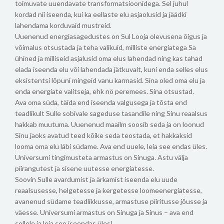
toimuvate uuendavate transformatsioonidega. Sel juhul
kordad nii iseenda, kui ka eellaste elu asjaolusid ja jäädki
lahendama korduvaid mustreid.
Uuenenud energiasagedustes on Sul Looja olevusena õigus ja
võimalus otsustada ja teha valikuid, milliste energiatega Sa
ühined ja milliseid asjalusid oma elus lahendad ning kas tahad
elada iseenda elu või lahendada jätkuvalt, kuni enda selles elus
eksistentsi lõpuni mingeid vanu karmasid. Sina oled oma elu ja
enda energiate valitseja, ehk nö peremees. Sina otsustad.
Ava oma süda, täida end iseenda valgusega ja tõsta end
teadlikult Sulle sobivale sageduse tasandile ning Sinu reaalsus
hakkab muutuma. Uuenenud maailm soosib seda ja on loonud
Sinu jaoks avatud teed kõike seda teostada, et hakkaksid
looma oma elu läbi südame. Ava end uuele, leia see endas üles.
Universumi tingimusteta armastus on Sinuga. Astu välja
piirangutest ja sisene uutesse energiatesse.
Soovin Sulle avardumist ja ärkamist iseenda elu uude
reaalsusesse, helgetesse ja kergetesse loomeenergiatesse,
avanenud südame teadlikkusse, armastuse piiritusse jõusse ja
väesse. Universumi armastus on Sinuga ja Sinus – ava end
sellele ja leia see iseendas üles!