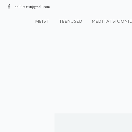
reikitartu@gmail.com
MEIST
TEENUSED
MEDITATSIOONI