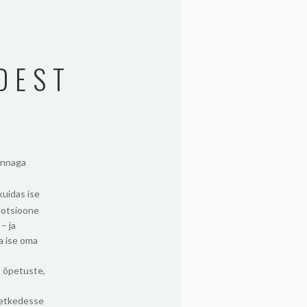
DEST
innaga
kuidas ise
motsioone
– ja
a ise oma
, õpetuste,
hetkedesse