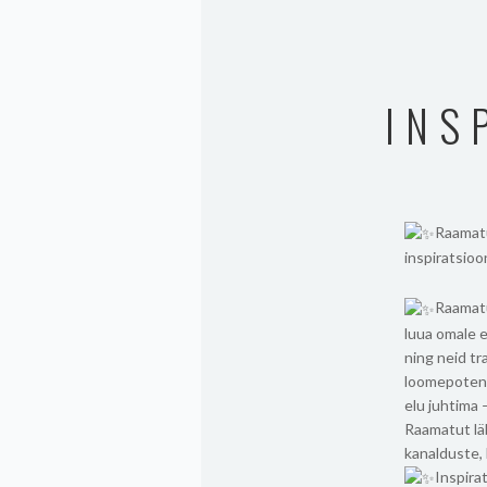
INS
Raamatu
inspiratsio
Raamatu
luua omale 
ning neid tr
loomepotensi
elu juhtima 
Raamatut lä
kanalduste,
Inspira