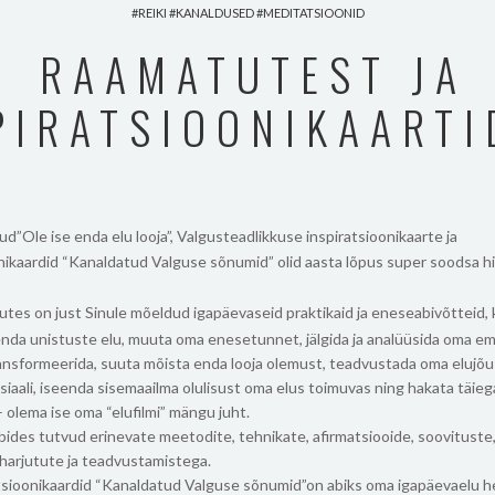
REIKI
KANALDUSED
MEDITATSIOONID
RAAMATUTEST JA
PIRATSIOONIKAARTI
d”Ole ise enda elu looja”, Valgusteadlikkuse inspiratsioonikaarte ja
onikaardid “Kanaldatud Valguse sõnumid” olid aasta lõpus super soodsa h
tes on just Sinule mõeldud igapäevaseid praktikaid ja eneseabivõtteid, 
enda unistuste elu, muuta oma enesetunnet, jälgida ja analüüsida oma e
ansformeerida, suuta mõista enda looja olemust, teadvustada oma elujõu 
aali, iseenda sisemaailma olulisust oma elus toimuvas ning hakata täieg
– olema ise oma “elufilmi” mängu juht.
bides tutvud erinevate meetodite, tehnikate, afirmatsiooide, soovituste
 harjutute ja teadvustamistega.
tsioonikaardid “Kanaldatud Valguse sõnumid”on abiks oma igapäevaelu 