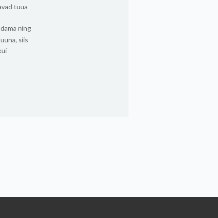
tavad tuua
aldama ning
uuna, siis
kui