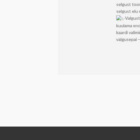
selgust toom
selgust elu 
Valgust
kuulama enda
kaardi valim
valgusepai –