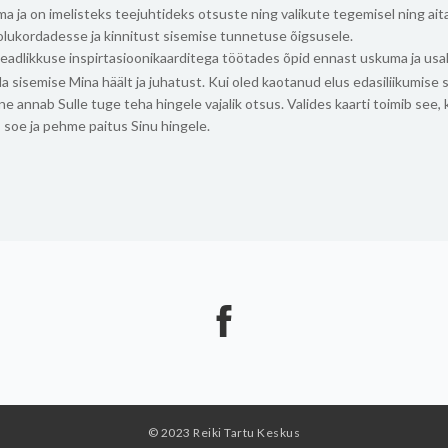
a ja on imelisteks teejuhtideks otsuste ning valikute tegemisel ning ai
olukordadesse ja kinnitust sisemise tunnetuse õigsusele.
eadlikkuse inspirtasioonikaarditega töötades õpid ennast uskuma ja us
 sisemise Mina häält ja juhatust. Kui oled kaotanud elus edasiliikumise s
ine annab Sulle tuge teha hingele vajalik otsus. Valides kaarti toimib see, 
 soe ja pehme paitus Sinu hingele.
© 2023 Reiki Tartu Keskus