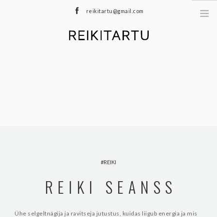
reikitartu@gmail.com
+372 5040402
MEIST
TEENUSED
MEDITATSIOONID
E-POOD
HINNAKIRI
TOOTED
BLOGI
REIKI
KONTAKT
REIKI SEANSS
Ühe selgeltnägija ja ravitseja jutustus, kuidas liigub energia ja mis