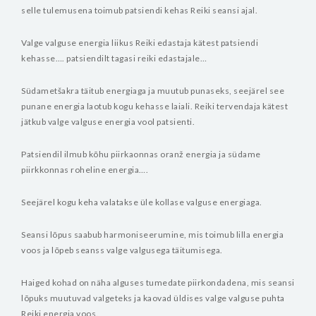
selle
tulemusena toimub patsiendi kehas Reiki seansi ajal.
Valge valguse energia liikus Reiki edastaja kätest patsiendi
kehasse….
patsiendilt tagasi reiki edastajale…
Südametšakra täitub energiaga ja muutub punaseks, seejärel see
punane
energia laotub kogu kehasse laiali. Reiki tervendaja kätest
jätkub valge valguse
energia vool patsienti.
Patsiendil ilmub kõhu piirkaonnas oranž energia ja südame
piirkkonnas
roheline energia….
Seejärel kogu keha valatakse üle kollase valguse energiaga.
Seansi lõpus saabub harmoniseerumine, mis toimub lilla energia
voos ja
lõpeb seanss valge valgusega täitumisega.
Haiged kohad on näha alguses tumedate piirkondadena, mis seansi
lõpuks
muutuvad valgeteks ja kaovad üldises valge valguse puhta
Reiki energia voos.