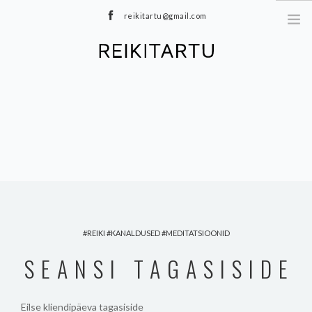
reikitartu@gmail.com
+372 5040402
MEIST
TEENUSED
MEDITATSIOONID
E-POOD
HINNAKIRI
TOOTED
BLOGI
REIKI
KANALDUSED
MEDITATSIOONID
KONTAKT
SEANSI TAGASISIDE
Eilse kliendipäeva tagasiside