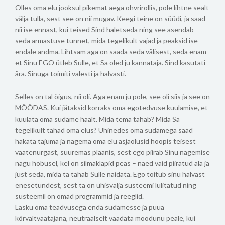
Olles oma elu jooksul pikemat aega ohvrirollis, pole lihtne sealt
välja tulla, sest see on nii mugav. Keegi teine on süüdi, ja saad
nii ise ennast, kui teised Sind haletseda ning see asendab
seda armastuse tunnet, mida tegelikult vajad ja peaksid ise
endale andma. Lihtsam aga on saada seda välisest, seda enam
et Sinu EGO ütleb Sulle, et Sa oled ju kannataja. Sind kasutati
ära. Sinuga toimiti valesti ja halvasti.
Selles on tal õigus, nii oli. Aga enam ju pole, see oli siis ja see on
MÖÖDAS. Kui jätaksid korraks oma egotedvuse kuulamise, et
kuulata oma südame häält. Mida tema tahab? Mida Sa
tegelikult tahad oma elus? Ühinedes oma südamega saad
hakata tajuma ja nägema oma elu asjaolusid hoopis teisest
vaatenurgast, suuremas plaanis, sest ego piirab Sinu nägemise
nagu hobusel, kel on silmaklapid peas – näed vaid piiratud ala ja
just seda, mida ta tahab Sulle näidata. Ego toitub sinu halvast
enesetundest, sest ta on ühisvälja süsteemi lülitatud ning
süsteemil on omad programmid ja reeglid.
Lasku oma teadvusega enda südamesse ja püüa
kõrvaltvaatajana, neutraalselt vaadata möödunu peale, kui