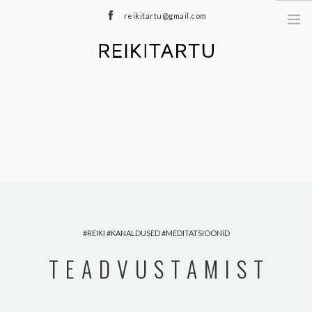
reikitartu@gmail.com
+372 5040402
MEIST
TEENUSED
MEDITATSIOONID
E-POOD
HINNAKIRI
TOOTED
BLOGI
REIKI
KANALDUSED
MEDITATSIOONID
KONTAKT
TEADVUSTAMIST