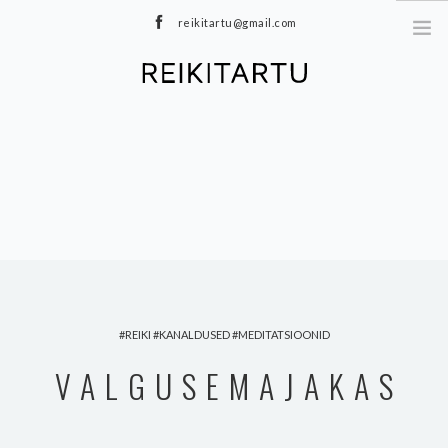
reikitartu@gmail.com
+372 5040402
MEIST
TEENUSED
MEDITATSIOONID
E-POOD
HINNAKIRI
TOOTED
BLOGI
REIKI
KANALDUSED
MEDITATSIOONID
KONTAKT
VALGUSEMAJAKAS