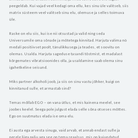
peegeldab. Kui vajad veel kedagi oma ellu, kes sinu üle valitseb, siis
matrix süsteem veel valitseb sinu elu, olemuse ja selles toimuva
üle.
Raske on elu siis, kui ise nii otsustad ja valid ning seda
Universumile oma sõnade ja mõtetega kinnitad. Harjuta valima nö
medali positiivset poolt, tänulikkusega ja teades, et soovitu on
olemas. Usalda. Harjuta sageduse tasandi tõstmist, et madalast
kõrgemates vibratsioonides olla, ja usaldamine saab olema sinu
igahetkeline seisund.
Miks partner alkoholi joob, ja siis on sinu vastu jõhker, kuigi on
kinnitanud sulle, et armastab sind?
Temas mõllab EGO – on vana ütlus, et mis kainena meelel, see
joobes keelel. Seega pole julgust elada selle sõna otseses mõttes.
Ego on suutmatus elada ise oma elu.
Ei austa ega arvesta sinuga, vaid arvab, et annab endast sulle ja
perele liiga palju aga see on tema reaalsus, mis on kujundatud