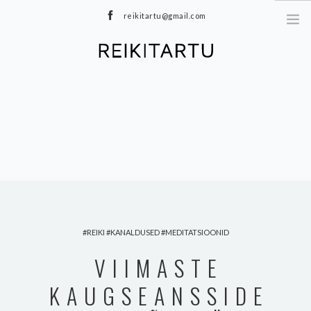
reikitartu@gmail.com
+372 5040402
MEIST
TEENUSED
MEDITATSIOONID
E-POOD
HINNAKIRI
TOOTED
BLOGI
REIKI
KANALDUSED
MEDITATSIOONID
KONTAKT
VIIMASTE
KAUGSEANSSIDE