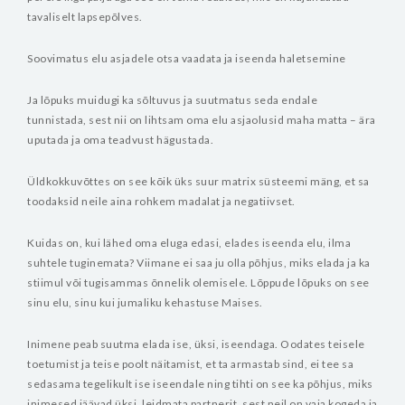
tavaliselt lapsepõlves.
Soovimatus elu asjadele otsa vaadata ja iseenda haletsemine
Ja lõpuks muidugi ka sõltuvus ja suutmatus seda endale
tunnistada, sest nii on lihtsam oma elu asjaolusid maha matta – ära
uputada ja oma teadvust hägustada.
Üldkokkuvõttes on see kõik üks suur matrix süsteemi mäng, et sa
toodaksid neile aina rohkem madalat ja negatiivset.
Kuidas on, kui lähed oma eluga edasi, elades iseenda elu, ilma
suhtele tuginemata? Viimane ei saa ju olla põhjus, miks elada ja ka
stiimul või tugisammas õnnelik olemisele. Lõppude lõpuks on see
sinu elu, sinu kui jumaliku kehastuse Maises.
Inimene peab suutma elada ise, üksi, iseendaga. Oodates teisele
toetumist ja teise poolt näitamist, et ta armastab sind, ei tee sa
sedasama tegelikult ise iseendale ning tihti on see ka põhjus, miks
inimesed jäävad üksi, leidmata partnerit, sest neil on vaja kogeda ja