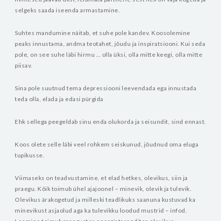
selgeks saada iseenda armastamine.
Suhtes mandumine näitab, et suhe pole kandev. Koosolemine
peaks innustama, andma teotahet, jõudu ja inspiratsiooni. Kui seda
pole, on see suhe läbi hirmu … olla üksi, olla mitte keegi, olla mitte
piisav.
Sina pole suutnud tema depressiooni leevendada ega innustada
teda olla, elada ja edasi pürgida
Ehk sellega peegeldab sinu enda olukorda ja seisundit, sind ennast.
Koos olete selle läbi veel rohkem seiskunud, jõudnud oma eluga
tupikusse.
Viimaseks on teadvustamine, et elad hetkes, olevikus, siin ja
praegu. Kõik toimub ühel ajajoonel – minevik, olevik ja tulevik.
Olevikus ärakogetud ja milleski teadlikuks saanuna kustuvad ka
minevikust asjaolud aga ka tulevikku loodud mustrid – infod.