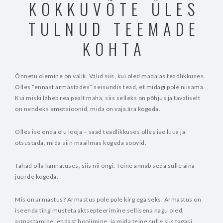
KOKKUVÕTE ÜLES
TULNUD TEEMADE
KOHTA
Õnnetu olemine on valik. Valid siis, kui oled madalas teadlikkuses.
Olles “ennast armastades” seisundis tead, et midagi pole niisama.
Kui miski läheb rea pealt maha, siis selleks on põhjus ja tavaliselt
on nendeks emotsioonid, mida on vaja ära kogeda.
Olles ise enda elu looja – saad teadlikkuses olles ise luua ja
otsustada, mida siin maailmas kogeda soovid.
Tahad olla kannatuses, siis nii ongi. Teine annab seda sulle aina
juurde kogeda.
Mis on armastus? Armastus pole pole kirg ega seks. Armastus on
iseenda tingimusteta aktsepteerimine sellisena nagu oled,
armastamine, endast hoolimine, ja mida teine sulle siis tagasi