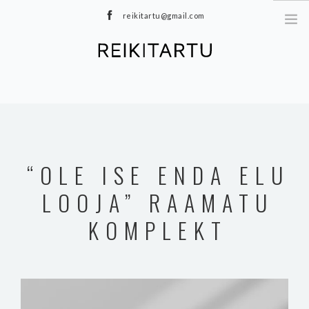
reikitartu@gmail.com
+372 5040402
MEIST
TEENUSED
MEDITATSIOONID
E-POOD
“OLE ISE ENDA ELU
HINNAKIRI
LOOJA” RAAMATU
TOOTED
BLOGI
KOMPLEKT
KONTAKT