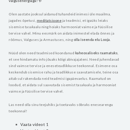
valgusenergiaga! ✨
Olen aastate jooksul aidanud tuhandeid inimesi üle maailma,
jagades õpetusi,
meditatsioone
ja teadmisi, et igaüks leiaks
sisemise tasakaalu ning hoiaks harmooniat vaimse ja füüsilise
tervise vahel. Minu eesmärk on aidata inimestel elada õnnes ja
rõõmus, Valguses ja Armastuses, ning
olla iseenda elu Looja
.
Nüüd olen need teadmised koondanud
kaheosaliseks raamatuks
,
et see hindamatu info jõuaks kõigi abivajajateni. Need juhendavad
sind vaimse tervise ja eneseteadlikkuse teekonnal. Esimene osa
keskendub sisemise rahu ja teadlikkuse saavutamisele, teine osa
aitab sul rakendada neid teadmisi igapäevaelus. Raamatud on
loodud, et aidata sul saavutada sisemist tasakaalu ja harmooniat
vaimse ja füüsilise tervise vahel.
Las need olla sinu teejuhiks ja toetavaks sõbraks enesearengu
teekonnal!
Vaata videot 1