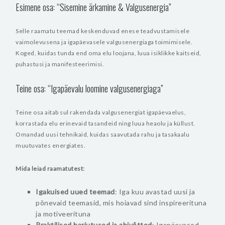
Esimene osa: “Sisemine ärkamine & Valgusenergia”
Selle raamatu teemad keskenduvad enese teadvustamisele
vaimolevusena ja igapäevasele valgusenergiaga toimimisele.
Koged, kuidas tunda end oma elu loojana, luua isiklikke kaitseid,
puhastusi ja manifesteerimisi.
Teine osa: “Igapäevalu loomine valgusenergiaga”
Teine osa aitab sul rakendada valgusenergiat igapäevaelus,
korrastada elu erinevaid tasandeid ning luua heaolu ja küllust.
Omandad uusi tehnikaid, kuidas saavutada rahu ja tasakaalu
muutuvates energiates.
Mida leiad raamatutest:
Igakuised uued teemad
: Iga kuu avastad uusi ja
põnevaid teemasid, mis hoiavad sind inspireerituna
ja motiveerituna
Praktilised harjutused ja abivõtted
: Igapäevased