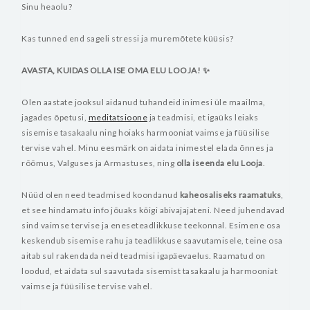
Sinu heaolu?
Kas tunned end sageli stressi ja muremõtete küüsis?
AVASTA, KUIDAS OLLA ISE OMA ELU LOOJA! ✨
Olen aastate jooksul aidanud tuhandeid inimesi üle maailma,
jagades õpetusi,
meditatsioone
ja teadmisi, et igaüks leiaks
sisemise tasakaalu ning hoiaks harmooniat vaimse ja füüsilise
tervise vahel. Minu eesmärk on aidata inimestel elada õnnes ja
rõõmus, Valguses ja Armastuses, ning
olla iseenda elu Looja
.
Nüüd olen need teadmised koondanud
kaheosaliseks raamatuks
,
et see hindamatu info jõuaks kõigi abivajajateni. Need juhendavad
sind vaimse tervise ja eneseteadlikkuse teekonnal. Esimene osa
keskendub sisemise rahu ja teadlikkuse saavutamisele, teine osa
aitab sul rakendada neid teadmisi igapäevaelus. Raamatud on
loodud, et aidata sul saavutada sisemist tasakaalu ja harmooniat
vaimse ja füüsilise tervise vahel.