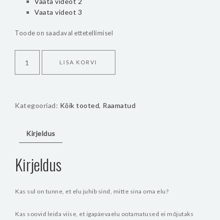
Vaata videot 2
Vaata videot 3
Toode on saadaval ettetellimisel
"Ole
LISA KORVI
ise
enda
elu
looja"
Kategooriad:
Kõik tooted
,
Raamatud
raamatu
komplekt
kogus
Kirjeldus
Kirjeldus
Kas sul on tunne, et elu juhib sind, mitte sina oma elu?
Kas soovid leida viise, et igapäevaelu ootamatused ei mõjutaks