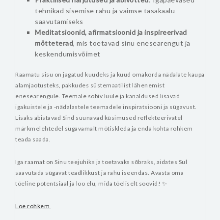
tehnikad sisemise rahu ja vaimse tasakaalu
saavutamiseks
Meditatsioonid, afirmatsioonid ja inspireerivad
mõtteterad
, mis toetavad sinu enesearengut ja
keskendumisvõimet
Raamatu sisu on jagatud kuudeks ja kuud omakorda nädalate kaupa
alamjaotusteks, pakkudes süstemaatilist lähenemist
enesearengule. Teemale sobiv luule ja kanaldused lisavad
igakuistele ja -nädalastele teemadele inspiratsiooni ja sügavust.
Lisaks abistavad Sind suunavad küsimused reflekteerivatel
märkmelehtedel sügavamalt mõtiskleda ja enda kohta rohkem
teada saada.
Iga raamat on Sinu teejuhiks ja toetavaks sõbraks, aidates Sul
saavutada sügavat teadlikkust ja rahu iseendas. Avasta oma
tõeline potentsiaal ja loo elu, mida tõeliselt soovid! ✨
Loe rohkem